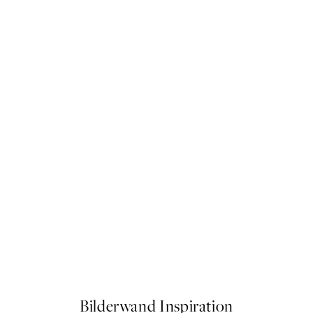
50%*
o1 Poster
Ab 9,98 €
19,95 €
Bilderwand Inspiration