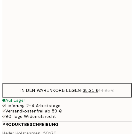
23,7
30x40 cm
27,
33,1
40x50 cm
33,1
50x50 cm
38,2
50x70 cm
44,
56,9
70x100 cm
IN DEN WARENKORB LEGEN
-
38,21 €
44,95 €
Auf Lager
Lieferung 2-4 Arbeitstage
Versandkostenfrei ab 59 €
90 Tage Widerrufsrecht
PRODUKTBESCHREIBUNG
Heller Holzrahmen, 50x70