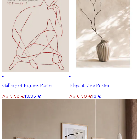
-70%
Outlet
50%*
Gallery of Figures Poster
Elegant Vase Poster
Ab 5,98 €
19,95 €
Ab 6,50 €
13 €