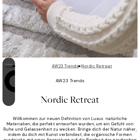
▸
▸
AW23 Trends
Nordic Retreat
AW23 Trends
Videoschleifen sind eingeschaltet
Nordic Retreat
Willkommen zur neuen Definition von Luxus: natürliche
Materialien, die perfekt entworfen wurden, um ein Gefühl von
Ruhe und Gelassenheit zu wecken. Bringe dich der Natur näher,
indem du dich mit Kunst verbindest, die organische Formen
ausdrückt, mit einer Anspielung auf die Reinheit der nordischen