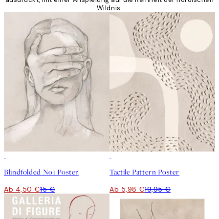
Wildnis.
-70%
Outlet
-70%
Outlet
Blindfolded No1 Poster
Tactile Pattern Poster
Ab 4,50 €
15 €
Ab 5,98 €
19,95 €