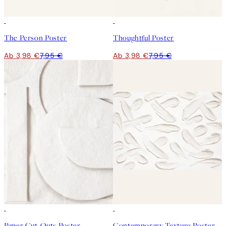
50%*
50%*
The Person Poster
Thoughtful Poster
Ab 3,98 €
7,95 €
Ab 3,98 €
7,95 €
50%*
-70%
Outlet
Paper Cut-Outs Poster
Contemporary Texture Poster