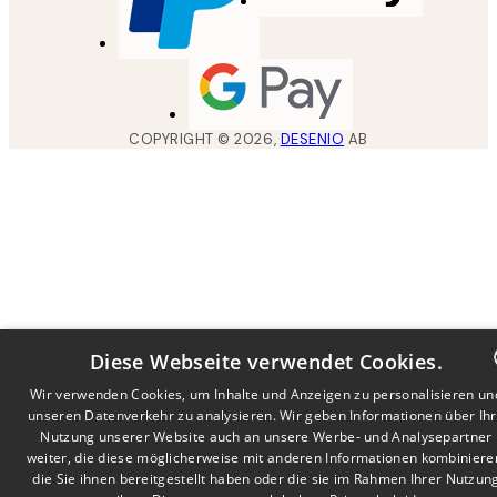
COPYRIGHT ©
2026
,
DESENIO
AB
Diese Webseite verwendet Cookies.
Wir verwenden Cookies, um Inhalte und Anzeigen zu personalisieren un
unseren Datenverkehr zu analysieren. Wir geben Informationen über Ih
DUTCH
Nutzung unserer Website auch an unsere Werbe- und Analysepartner
FRENCH
weiter, die diese möglicherweise mit anderen Informationen kombiniere
die Sie ihnen bereitgestellt haben oder die sie im Rahmen Ihrer Nutzun
GERMA