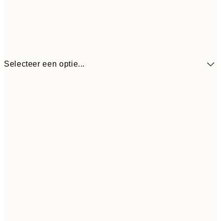
Selecteer een optie...
€ 41
30x40 cm