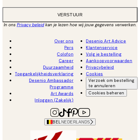
VERSTUUR
In ons
Privacy beleid
kan je lezen hoe wij jouw gegevens verwerken.
Over ons
Desenio Art Advice
Pers
Klantenservice
Colofon
Volg je bestelling
Career
Aankoopvoorwaarden
Duurzaamheid
Privacybeleid
Toegankelijkheidsverklaring
Cookies
Desenio Ambassador
Verzoek om bestelling
te annuleren
Programme
Cookies beheren
Art Awards
Inloggen (Zakelijk)
BEL
NEDERLANDS