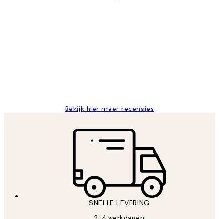
Geverifieerde koper
Recensies
van
Al vaker bij Desenio besteld. Altijd
klanten
tevreden. Goeie kwaliteit en snelle
levering.
25 mei
Janneke M
Bekijk hier meer recensies
SNELLE LEVERING
2-4 werkdagen