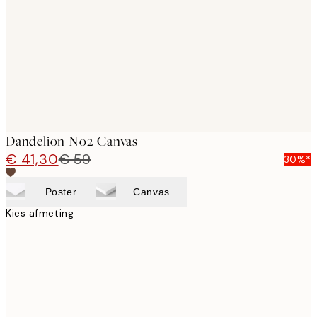
images
Dandelion No2 Canvas
€ 41,30
€ 59
30%*
Poster
Canvas
Kies afmeting