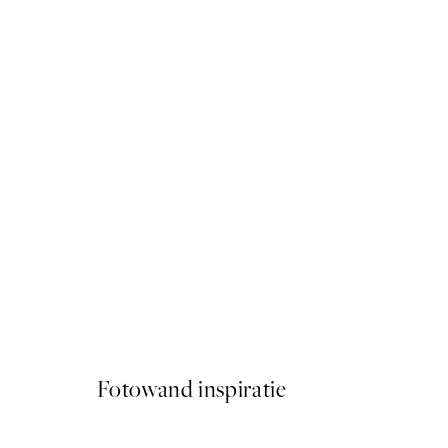
50%*
Rose Cocktail No1 Poster
Vanaf € 6,50
€ 13
Fotowand inspiratie