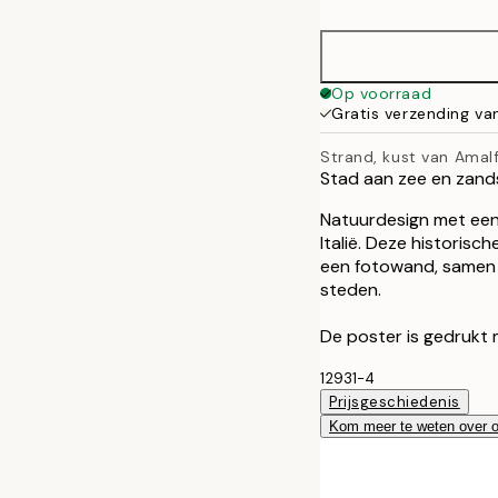
30x40 cm
50x70 cm
Op voorraad
Gratis verzending va
Strand, kust van Amalf
Stad aan zee en zands
Natuurdesign met een
Italië. Deze historisc
een fotowand, samen 
steden.
De poster is gedrukt 
12931-4
Prijsgeschiedenis
Kom meer te weten over 