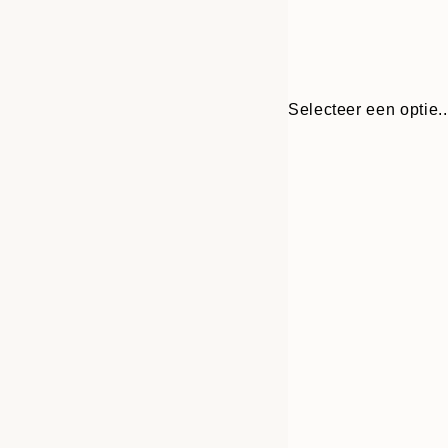
Selecteer een optie..
Frame
21x30 cm
options