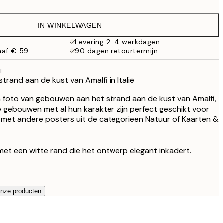
€ 9,98
€ 19,95
IN WINKELWAGEN
€ 16,23
€ 32,45
Levering 2-4 werkdagen
naf € 59
90 dagen retourtermijn
i
trand aan de kust van Amalfi in Italië
 foto van gebouwen aan het strand aan de kust van Amalfi,
he gebouwen met al hun karakter zijn perfect geschikt voor
met andere posters uit de categorieën Natuur of Kaarten &
met een witte rand die het ontwerp elegant inkadert.
onze producten