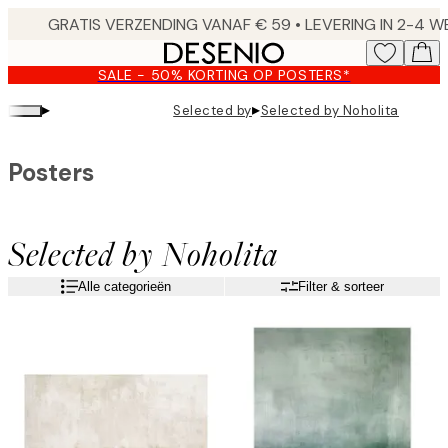
Skip
to
main
SALE - 50% KORTING OP POSTERS*
content.
▸
▸
Selected by
Selected by Noholita
Posters
Selected by Noholita
Alle categorieën
Filter & sorteer