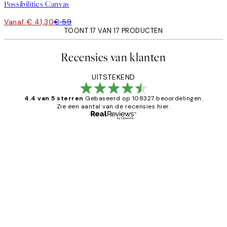
Possibilities Canvas
Vanaf € 41,30
€ 59
TOONT 17 VAN 17 PRODUCTEN
Recensies van klanten
UITSTEKEND
4.4 van 5 sterren
Gebaseerd op 108327 beoordelingen.
Zie een aantal van de recensies hier.
Geverifieerde koper
Recensies
van
Al vaker bij Desenio besteld. Altijd
klanten
tevreden. Goeie kwaliteit en snelle
levering.
25 mei
Janneke M