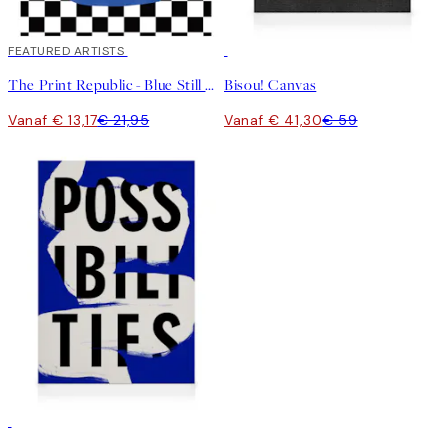
40%*
FEATURED ARTISTS
30%*
The Print Republic - Blue Still Life Poster No2 Poster
Bisou! Canvas
Vanaf € 13,17
€ 21,95
Vanaf € 41,30
€ 59
30%*