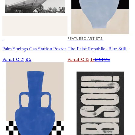
40%*
FEATURED ARTISTS
Palm Springs Gas Station Poster
The Print Republic - Blue Still Life Poster No1 Poster
Vanaf € 21,95
Vanaf € 13,17
€ 21,95