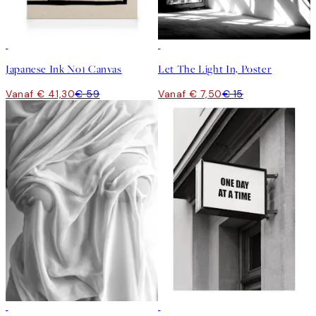
30%*
50%*
Japanese Ink No1 Canvas
Let The Light In, Poster
Vanaf € 41,30
€ 59
Vanaf € 7,50
€ 15
50%*
50%*