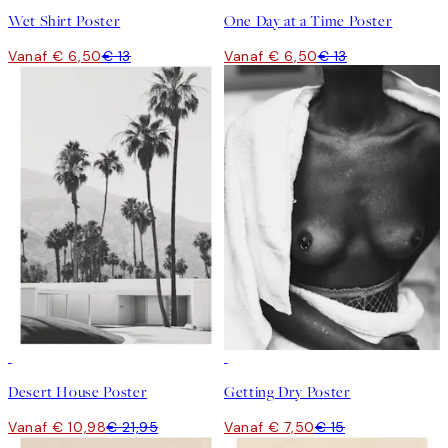
Wet Shirt Poster
One Day at a Time Poster
Vanaf € 6,50
€ 13
Vanaf € 6,50
€ 13
50%*
50%*
Desert House Poster
Getting Dry Poster
Vanaf € 10,98
€ 21,95
Vanaf € 7,50
€ 15