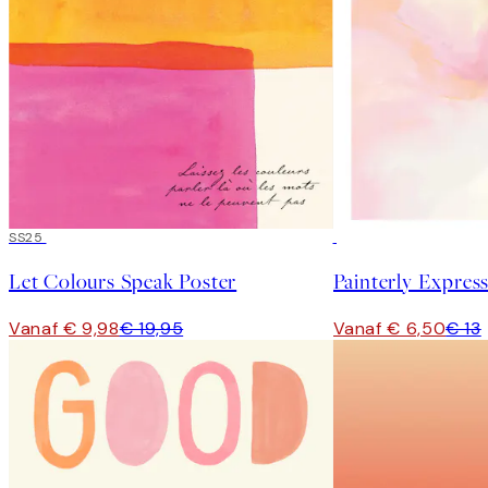
50%*
SS25
50%*
Let Colours Speak Poster
Painterly Expres
Vanaf € 9,98
€ 19,95
Vanaf € 6,50
€ 13