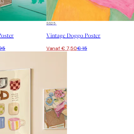
50%*
SS25
Poster
Vintage Doggo Poster
,95
Vanaf € 7,50
€ 15