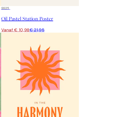
50%*
SS25
Oil Pastel Station Poster
Vanaf € 10,98
€ 21,95