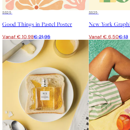
50%*
SS25
50%*
SS25
Good Things in Pastel Poster
New York Graphi
Vanaf € 10,98
€ 21,95
Vanaf € 6,50
€ 13