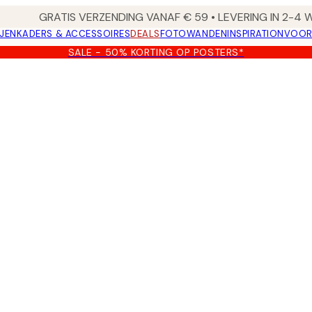
GRATIS VERZENDING VANAF € 59 • LEVERING IN 2-4
JEN
KADERS & ACCESSOIRES
DEALS
FOTOWANDEN
INSPIRATION
VOOR
SALE - 50% KORTING OP POSTERS*