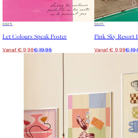
50%*
SS25
50%*
SS25
Let Colours Speak Poster
Pink Sky Resort 
Vanaf € 9,98
€ 19,95
Vanaf € 9,98
€ 19