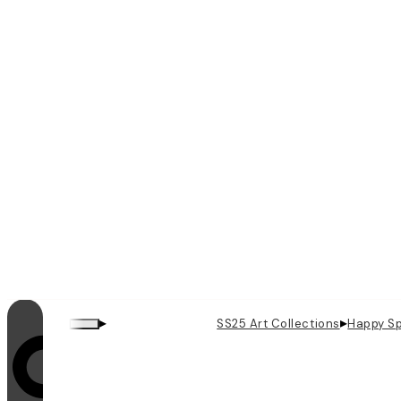
▸
▸
SS25 Art Collections
Happy Sp
Looping is ingeschakeld