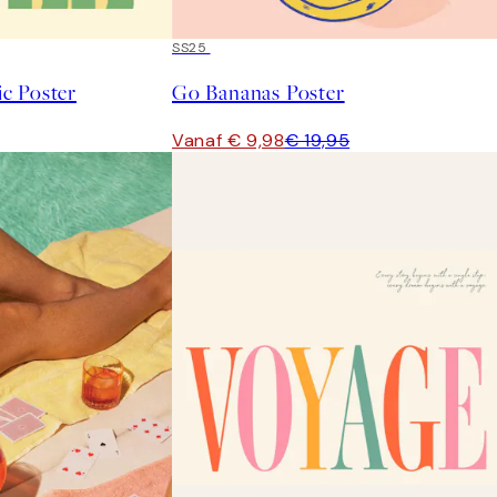
50%*
SS25
c Poster
Go Bananas Poster
Vanaf € 9,98
€ 19,95