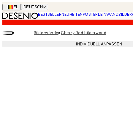
Skip
BEL
DEUTSCH
to
BESTSELLER
NEUHEITEN
POSTER
LEINWANDBILDER
main
content.
▸
▸
Bilderwände
Cherry Red bilderwand
INDIVIDUELL ANPASSEN