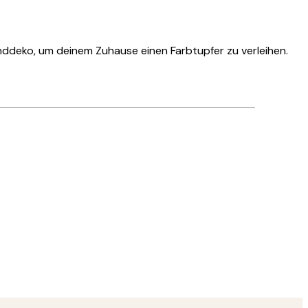
anddeko, um deinem Zuhause einen Farbtupfer zu verleihen.
Verifizierter Käufer
Hat alles su
28 Mai
Ulrike L