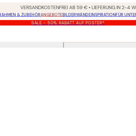
VERSANDKOSTENFREI AB 59 € • LIEFERUNG IN 2-4
RAHMEN & ZUBEHÖR
ANGEBOTE
BILDERWÄNDE
INSPIRATION
FÜR UNT
SALE - 50% RABATT AUF POSTER*