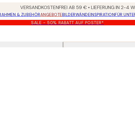
VERSANDKOSTENFREI AB 59 € • LIEFERUNG IN 2-4
RAHMEN & ZUBEHÖR
ANGEBOTE
BILDERWÄNDE
INSPIRATION
FÜR UNT
SALE - 50% RABATT AUF POSTER*