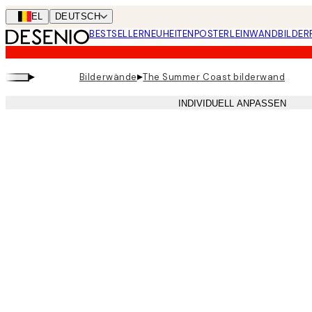
Skip
BEL
DEUTSCH
to
BESTSELLER
NEUHEITEN
POSTER
LEINWANDBILDER
main
content.
▸
▸
Bilderwände
The Summer Coast bilderwand
INDIVIDUELL ANPASSEN