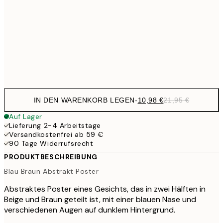
59,5
100x150 cm
1
Frame
options
IN DEN WARENKORB LEGEN
-
10,98 €
21,95 €
Auf Lager
Lieferung 2-4 Arbeitstage
Versandkostenfrei ab 59 €
90 Tage Widerrufsrecht
PRODUKTBESCHREIBUNG
Blau Braun Abstrakt Poster
Abstraktes Poster eines Gesichts, das in zwei Hälften in
Beige und Braun geteilt ist, mit einer blauen Nase und
verschiedenen Augen auf dunklem Hintergrund.