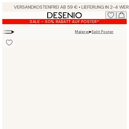
Skip
to
main
SALE - 50% RABATT AUF POSTER*
content.
▸
▸
Malerei
Split Poster
Product
images