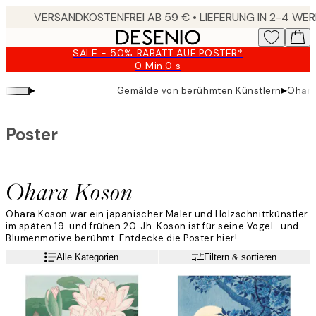
Skip
to
main
SALE - 50% RABATT AUF POSTER*
content.
0 Min.
0 s
Gültig
bis:
▸
▸
Gemälde von berühmten Künstlern
Ohara
2026-
08-
09
Poster
Ohara Koson
Ohara Koson war ein japanischer Maler und Holzschnittkünstler
im späten 19. und frühen 20. Jh. Koson ist für seine Vogel- und
Blumenmotive berühmt. Entdecke die Poster hier!
Weiterlesen
Alle Kategorien
Filtern & sortieren