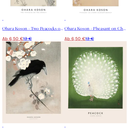
50%*
50%*
Ohara Koson - Two Peacocks on Tree Branch Poster
Ohara Koson - Pheasant on Cherry Blossom Branch Poster
Ab 6,50 €
13 €
Ab 6,50 €
13 €
50%*
50%*