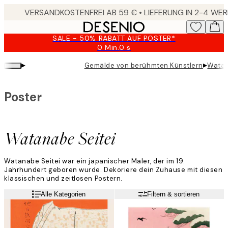
Skip
to
main
SALE - 50% RABATT AUF POSTER*
content.
0 Min.
0 s
Gültig
bis:
▸
▸
Gemälde von berühmten Künstlern
Watan
2026-
08-
09
Poster
Watanabe Seitei
Watanabe Seitei war ein japanischer Maler, der im 19.
Jahrhundert geboren wurde. Dekoriere dein Zuhause mit diesen
klassischen und zeitlosen Postern.
Alle Kategorien
Filtern & sortieren