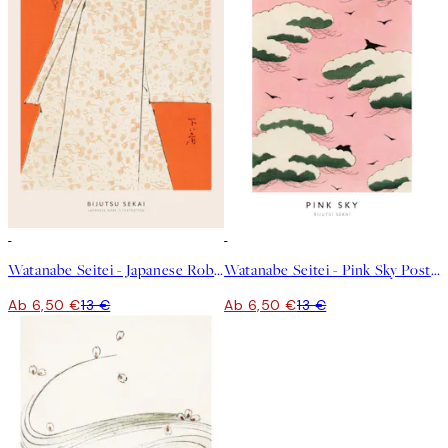
50%*
50%*
Watanabe Seitei - Japanese Robe Illustration Poster
Watanabe Seitei - Pink Sky Poster
Ab 6,50 €
13 €
Ab 6,50 €
13 €