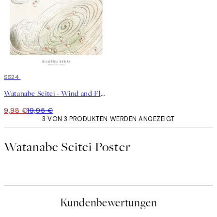
50%*
SS24
Watanabe Seitei - Wind and Flower Poster
9,98 €
19,95 €
3 VON 3 PRODUKTEN WERDEN ANGEZEIGT
Watanabe Seitei Poster
Kundenbewertungen