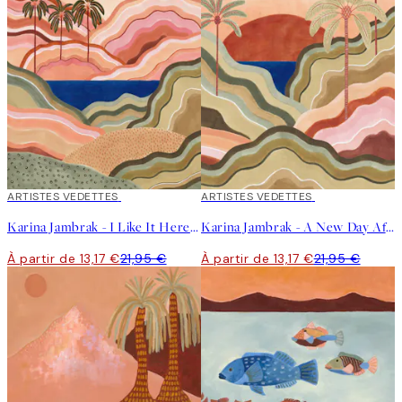
40%*
ARTISTES VEDETTES
40%*
ARTISTES VEDETTES
Karina Jambrak - I Like It Here Affiche
Karina Jambrak - A New Day Affiche
À partir de 13,17 €
21,95 €
À partir de 13,17 €
21,95 €