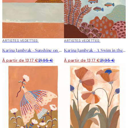
40%*
ARTISTES VEDETTES
40%*
ARTISTES VEDETTES
Karina Jambrak - Sunshine on My Face Affiche
Karina Jambrak - A Swim in the Ocean Affiche
À partir de 13,17 €
21,95 €
À partir de 13,17 €
21,95 €