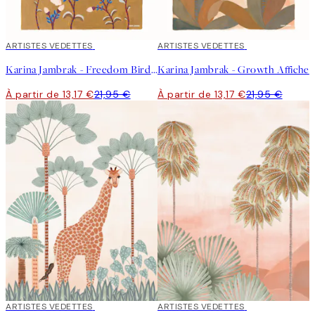
40%*
ARTISTES VEDETTES
40%*
ARTISTES VEDETTES
Karina Jambrak - Freedom Bird Affiche
Karina Jambrak - Growth Affiche
À partir de 13,17 €
21,95 €
À partir de 13,17 €
21,95 €
40%*
ARTISTES VEDETTES
40%*
ARTISTES VEDETTES