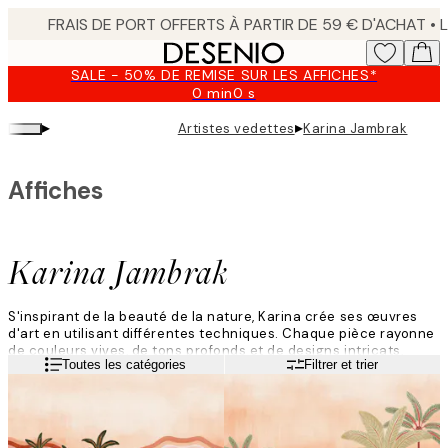
Skip
to
main
SALE - 50% DE REMISE SUR LES AFFICHES*
content.
0 min
0 s
Valable
jusqu'au
▸
▸
Artistes vedettes
Karina Jambrak
:
2026-
08-
Affiches
10
Karina Jambrak
S'inspirant de la beauté de la nature, Karina crée ses œuvres
d'art en utilisant différentes techniques. Chaque pièce rayonne
de couleurs vives, de tons profonds et de designs intricats,
Lire la suite
Toutes les catégories
Filtrer et trier
capturant véritablement sa vision artistique unique.