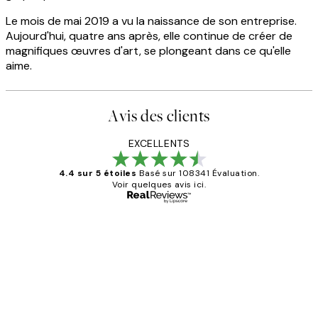
Le mois de mai 2019 a vu la naissance de son entreprise.
Aujourd'hui, quatre ans après, elle continue de créer de
magnifiques œuvres d'art, se plongeant dans ce qu'elle
aime.
Avis des clients
EXCELLENTS
4.4 sur 5 étoiles
Basé sur 108341 Évaluation.
Voir quelques avis ici.
Acheteur vérifié
Avis
des
Impression que le colis avait été
clients
ouvert.Feuille enveloppant les affiches
abîmées aux extrémités.
4 juin