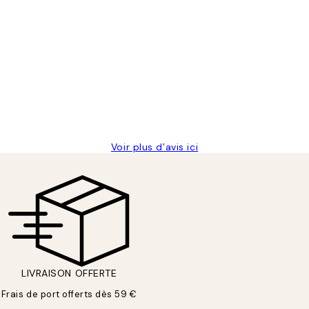
is avait été ouvert.Feuille enveloppant les affiches abîmées aux ex
Voir plus d’avis ici
LIVRAISON OFFERTE
Frais de port offerts dès 59 €