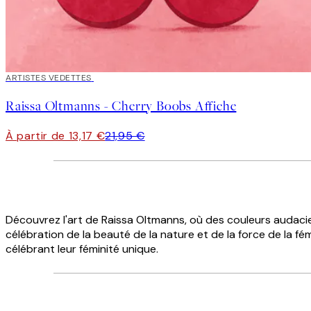
40%*
ARTISTES VEDETTES
Raissa Oltmanns - Cherry Boobs Affiche
À partir de 13,17 €
21,95 €
Découvrez l'art de Raissa Oltmanns, où des couleurs audacieu
célébration de la beauté de la nature et de la force de la f
célébrant leur féminité unique.