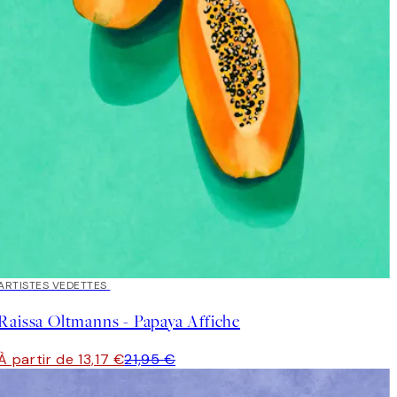
40%*
ARTISTES VEDETTES
Raissa Oltmanns - Papaya Affiche
À partir de 13,17 €
21,95 €