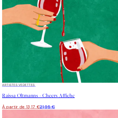
40%*
ARTISTES VEDETTES
Raissa Oltmanns - Cheers Affiche
À partir de 13,17 €
21,95 €