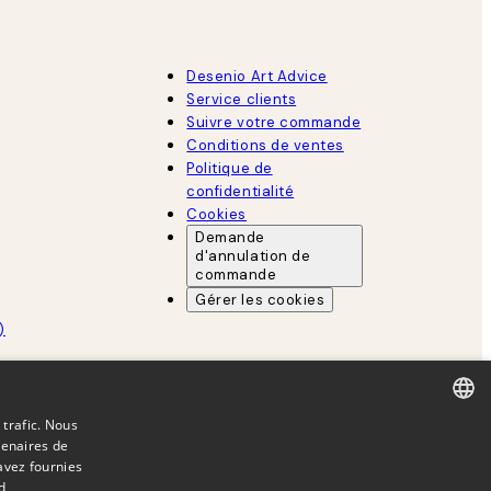
Desenio Art Advice
Service clients
Suivre votre commande
Conditions de ventes
Politique de
confidentialité
Cookies
Demande
d'annulation de
commande
Gérer les cookies
)
 trafic. Nous
tenaires de
DUTCH
avez fournies
FRENCH
d