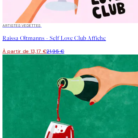
40%*
ARTISTES VEDETTES
Raissa Oltmanns - Self Love Club Affiche
À partir de 13,17 €
21,95 €