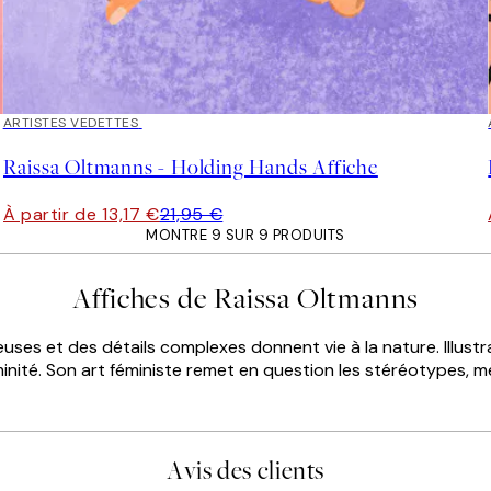
40%*
ARTISTES VEDETTES
Raissa Oltmanns - Holding Hands Affiche
À partir de 13,17 €
21,95 €
MONTRE 9 SUR 9 PRODUITS
Affiches de Raissa Oltmanns
ses et des détails complexes donnent vie à la nature. Illustr
éminité. Son art féministe remet en question les stéréotypes, 
Avis des clients