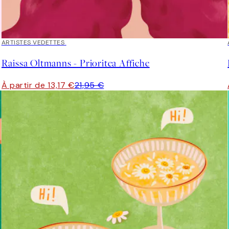
40%*
ARTISTES VEDETTES
Raissa Oltmanns - Prioritea Affiche
À partir de 13,17 €
21,95 €