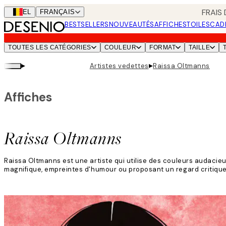
Skip
FRAIS
BEL
FRANÇAIS
to
BESTSELLERS
NOUVEAUTÉS
AFFICHES
TOILES
CAD
main
content.
TOUTES LES CATÉGORIES
COULEUR
FORMAT
TAILLE
▸
▸
Artistes vedettes
Raissa Oltmanns
Affiches
Raissa Oltmanns
Raissa Oltmanns est une artiste qui utilise des couleurs audacieu
magnifique, empreintes d'humour ou proposant un regard critique