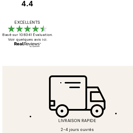
4.4
Avis
des
Impression que le col
EXCELLENTS
clients
Basé sur 108341 Évaluation.
Voir quelques avis ici.
4 juin
Edith G
LIVRAISON RAPIDE
2-4 jours ouvrés