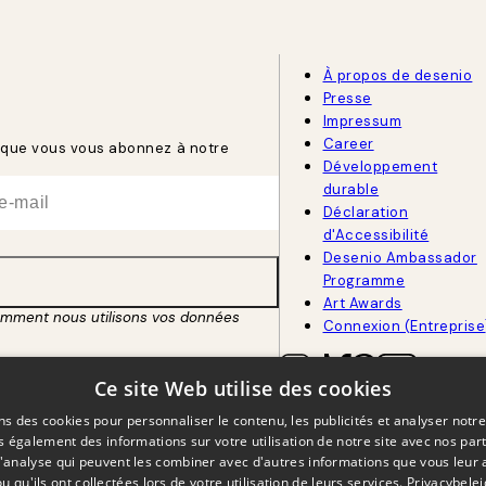
À propos de desenio
Presse
Impressum
Career
rsque vous vous abonnez à notre
Développement
durable
Déclaration
d'Accessibilité
Desenio Ambassador
Programme
Art Awards
omment nous utilisons vos données
Connexion (Entreprise
Ce site Web utilise des cookies
BEL
FRANÇAIS
ns des cookies pour personnaliser le contenu, les publicités et analyser notre
 également des informations sur votre utilisation de notre site avec nos par
 d'analyse qui peuvent les combiner avec d'autres informations que vous leur 
ou qu'ils ont collectées lors de votre utilisation de leurs services.
Privacybelei