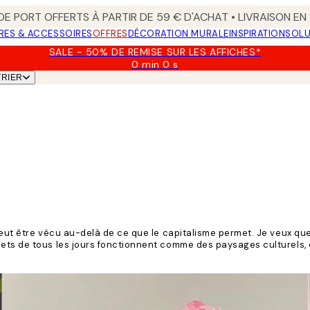
 DE PORT OFFERTS À PARTIR DE 59 € D'ACHAT • LIVRAISON E
RES & ACCESSOIRES
OFFRES
DÉCORATION MURALE
INSPIRATION
SOLU
SALE - 50% DE REMISE SUR LES AFFICHES*
0 min
0 s
Valable
TRIER
jusqu'au
:
2026-
08-
09
 peut être vécu au-delà de ce que le capitalisme permet. Je veux 
ets de tous les jours fonctionnent comme des paysages culturels, c