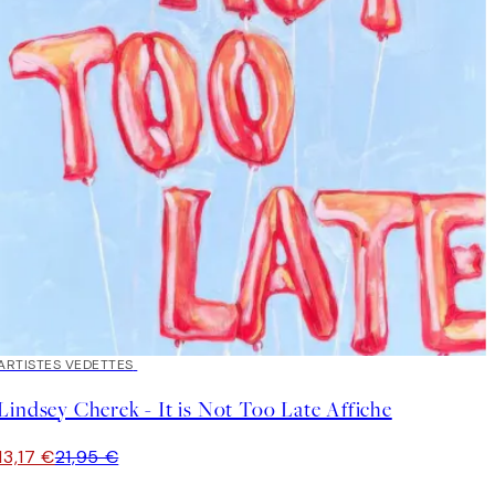
40%*
ARTISTES VEDETTES
Lindsey Cherek - It is Not Too Late Affiche
13,17 €
21,95 €