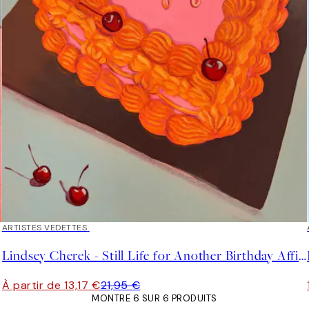
40%*
ARTISTES VEDETTES
Lindsey Cherek - Still Life for Another Birthday Affiche
À partir de 13,17 €
21,95 €
MONTRE 6 SUR 6 PRODUITS