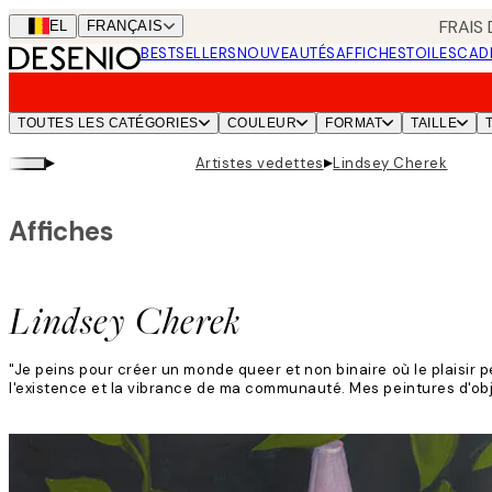
Skip
FRAIS
BEL
FRANÇAIS
to
BESTSELLERS
NOUVEAUTÉS
AFFICHES
TOILES
CAD
main
content.
TOUTES LES CATÉGORIES
COULEUR
FORMAT
TAILLE
▸
▸
Artistes vedettes
Lindsey Cherek
Affiches
Lindsey Cherek
"Je peins pour créer un monde queer et non binaire où le plaisir
l'existence et la vibrance de ma communauté. Mes peintures d'obj
Lire la suite