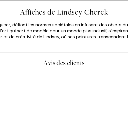
Affiches de Lindsey Cherek
 queer, défiant les normes sociétales en infusant des objets d
de l'art qui sert de modèle pour un monde plus inclusif, s'inspir
t de créativité de Lindsey, où ses peintures transcendent les
Avis des clients
is avait été ouvert.Feuille enveloppant les affiches abîmées aux ex