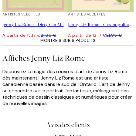
40%*
ARTISTES VEDETTES
40%*
ARTISTES VEDETTES
Jenny Liz Rome - Dirty Gin Martini Affiche
Jenny Liz Rome - Cosmopolitan Affiche
À partir de 13,17 €
21,95 €
À partir de 13,17 €
21,95 €
MONTRE 6 SUR 6 PRODUITS
Affiches Jenny Liz Rome
Découvrez la magie des œuvres d'art de Jenny Liz Rome
dès maintenant ! Jenny Liz Rome est une artiste
canadienne basée dans le sud de l'Ontario. L'art de Jenny
se concentre sur le portrait fantastique, mélangeant des
techniques de dessin classiques et numériques pour créer
de nouvelles images.
Avis des clients