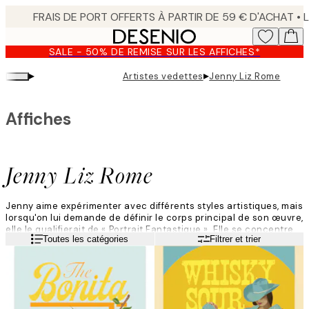
Skip
to
main
SALE - 50% DE REMISE SUR LES AFFICHES*
content.
▸
▸
Artistes vedettes
Jenny Liz Rome
Affiches
Jenny Liz Rome
Jenny aime expérimenter avec différents styles artistiques, mais
lorsqu'on lui demande de définir le corps principal de son œuvre,
elle le qualifierait de « Portrait Fantastique ». Elle se concentre
Lire la suite
Toutes les catégories
Filtrer et trier
principalement sur les représentations féminines, trouvant son
inspiration dans de nombreux éléments, tels que la culture pop,
la parentalité, la mode et la nature.