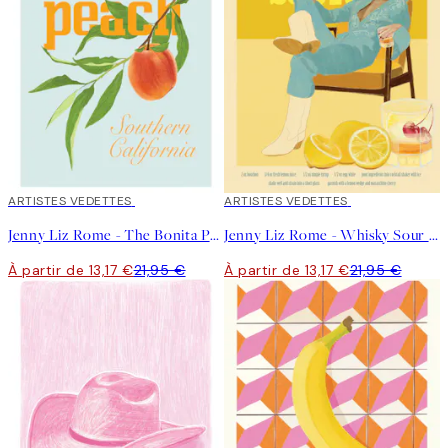
40%*
ARTISTES VEDETTES
40%*
ARTISTES VEDETTES
Jenny Liz Rome - The Bonita Peach Affiche
Jenny Liz Rome - Whisky Sour Affiche
À partir de 13,17 €
21,95 €
À partir de 13,17 €
21,95 €