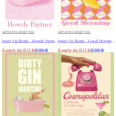
40%*
ARTISTES VEDETTES
40%*
ARTISTES VEDETTES
Jenny Liz Rome - Howdy Partner Affiche
Jenny Liz Rome - Good Morning Affiche
À partir de 13,17 €
21,95 €
À partir de 13,17 €
21,95 €