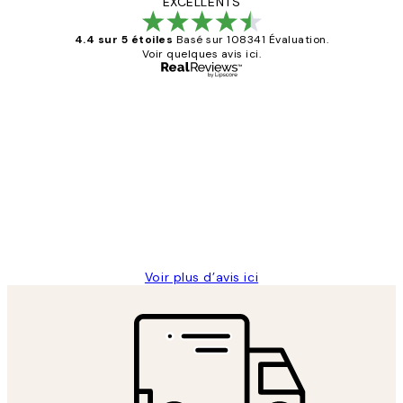
EXCELLENTS
4.4 sur 5 étoiles
Basé sur 108341 Évaluation.
Voir quelques avis ici.
Acheteur vérifié
Avis
des
Impression que le colis avait été
clients
ouvert.Feuille enveloppant les affiches
abîmées aux extrémités.
4 juin
Edith G
Voir plus d’avis ici