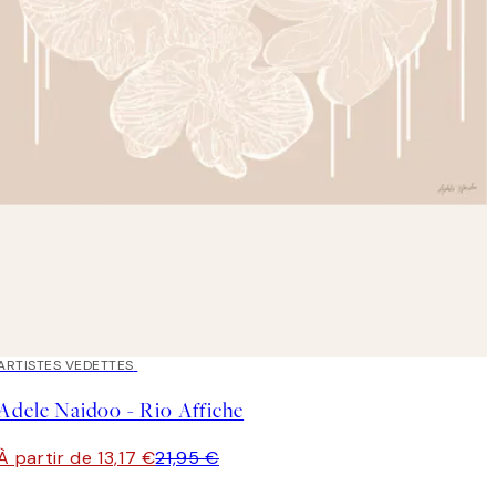
40%*
ARTISTES VEDETTES
Adele Naidoo - Rio Affiche
À partir de 13,17 €
21,95 €