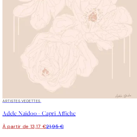
40%*
ARTISTES VEDETTES
Adele Naidoo - Capri Affiche
À partir de 13,17 €
21,95 €