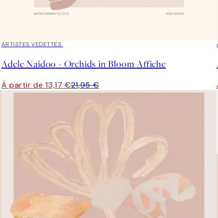
40%*
ARTISTES VEDETTES
Adele Naidoo - Orchids in Bloom Affiche
À partir de 13,17 €
21,95 €