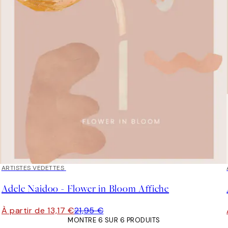
40%*
ARTISTES VEDETTES
Adele Naidoo - Flower in Bloom Affiche
À partir de 13,17 €
21,95 €
MONTRE 6 SUR 6 PRODUITS