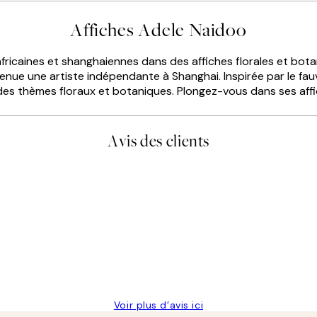
Affiches Adele Naidoo
-africaines et shanghaiennes dans des affiches florales et bota
devenue une artiste indépendante à Shanghai. Inspirée par le f
es thèmes floraux et botaniques. Plongez-vous dans ses affich
Avis des clients
is avait été ouvert.Feuille enveloppant les affiches abîmées aux ex
Voir plus d’avis ici