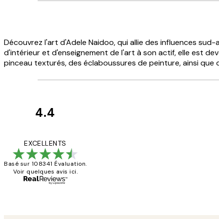
Découvrez l'art d'Adele Naidoo, qui allie des influences sud
d'intérieur et d'enseignement de l'art à son actif, elle est 
pinceau texturés, des éclaboussures de peinture, ainsi que d
4.4
Avis
des
Impression que le col
EXCELLENTS
clients
Basé sur 108341 Évaluation.
Voir quelques avis ici.
4 juin
Edith G