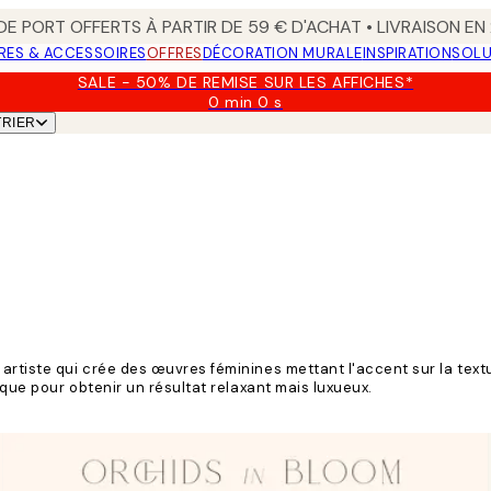
 DE PORT OFFERTS À PARTIR DE 59 € D'ACHAT • LIVRAISON E
RES & ACCESSOIRES
OFFRES
DÉCORATION MURALE
INSPIRATION
SOLU
SALE - 50% DE REMISE SUR LES AFFICHES*
0 min
0 s
Valable
TRIER
jusqu'au
:
2026-
08-
09
 artiste qui crée des œuvres féminines mettant l'accent sur la tex
ique pour obtenir un résultat relaxant mais luxueux.