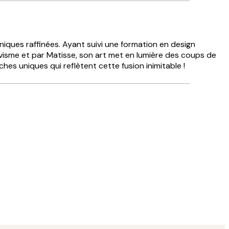
niques raffinées. Ayant suivi une formation en design
auvisme et par Matisse, son art met en lumière des coups de
es uniques qui reflètent cette fusion inimitable !
Acheteur vérifié
trémités.
excellent
3 juin
josee d