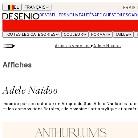
Skip
FRAIS
BEL
FRANÇAIS
to
BESTSELLERS
NOUVEAUTÉS
AFFICHES
TOILES
CAD
main
content.
TOUTES LES CATÉGORIES
COULEUR
FORMAT
TAILLE
▸
▸
Artistes vedettes
Adele Naidoo
Affiches
Adele Naidoo
Inspirée par son enfance en Afrique du Sud, Adele Naidoo est une
et les compositions florales, elle combine l'art acrylique et numér
Lire la suite