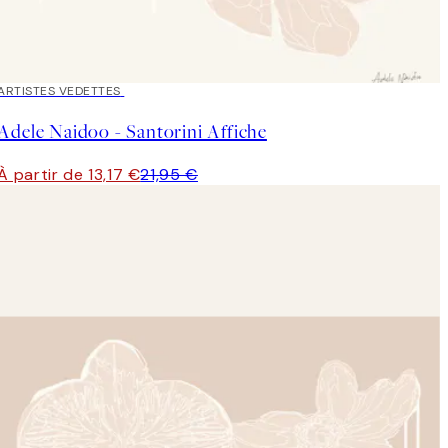
40%*
ARTISTES VEDETTES
Adele Naidoo - Santorini Affiche
À partir de 13,17 €
21,95 €