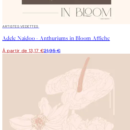
40%*
ARTISTES VEDETTES
Adele Naidoo - Anthuriums in Bloom Affiche
À partir de 13,17 €
21,95 €