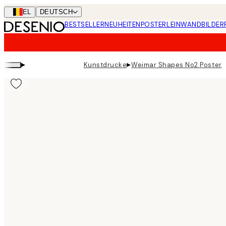
Skip
BEL
DEUTSCH
to
BESTSELLER
NEUHEITEN
POSTER
LEINWANDBILDER
main
content.
▸
▸
Kunstdrucke
Weimar Shapes No2 Poster