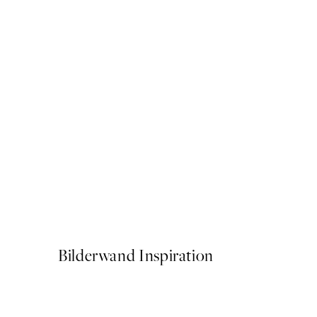
-70%
Outlet
Golden Watercolor No2 Po
Ab 6,58 €
21,95 €
Bilderwand Inspiration