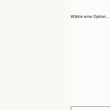
Wähle eine Option...
Frame
50x70 cm
options