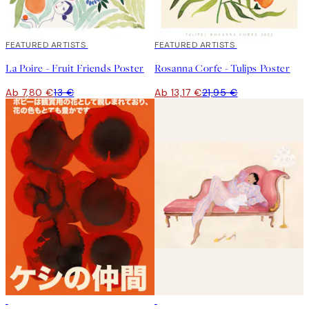
40%*
FEATURED ARTISTS
40%*
FEATURED ARTISTS
La Poire - Fruit Friends Poster
Rosanna Corfe - Tulips Poster
Ab 7,80 €
13 €
Ab 13,17 €
21,95 €
50%*
50%*