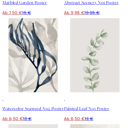
Marbled Garden Poster
Abstract Scenery No1 Poster
Ab 7,50 €
15 €
Ab 9,98 €
19,95 €
50%*
50%*
Watercolor Seaweed No2 Poster
Painted Leaf No1 Poster
Ab 6,50 €
13 €
Ab 6,50 €
13 €