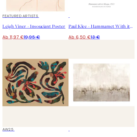
40%*
FEATURED ARTISTS
50%*
Leigh Viner - Insouciant Poster
Paul Klee - Hammamet With its Mosque Poster
Ab 11,97 €
19,95 €
Ab 6,50 €
13 €
50%*
AW25
50%*