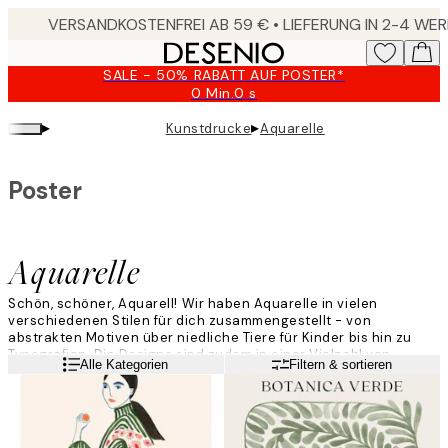
Skip
to
main
SALE - 50% RABATT AUF POSTER*
content.
0 Min.
0 s
Gültig
bis:
▸
▸
Kunstdrucke
Aquarelle
2026-
08-
09
Poster
Aquarelle
Schön, schöner, Aquarell! Wir haben Aquarelle in vielen
verschiedenen Stilen für dich zusammengestellt - von
abstrakten Motiven über niedliche Tiere für Kinder bis hin zu
Typografien. Die Designs sind zudem in einer Vielzahl von
Weiterlesen
Alle Kategorien
Filtern & sortieren
Farben erhältlich. In dieser Kategorie wirst du ganz sicher dein
neues Lieblingsstück finden!