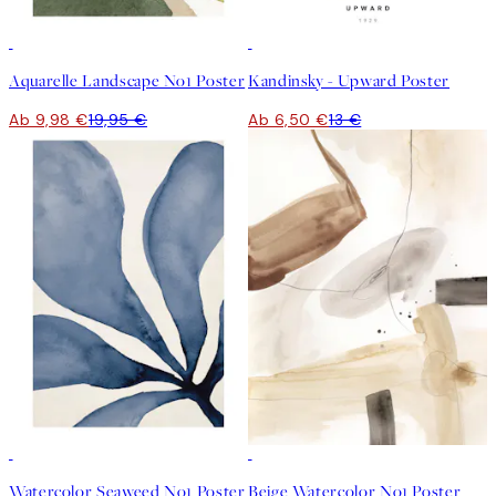
50%*
50%*
Aquarelle Landscape No1 Poster
Kandinsky - Upward Poster
Ab 9,98 €
19,95 €
Ab 6,50 €
13 €
50%*
50%*
Watercolor Seaweed No1 Poster
Beige Watercolor No1 Poster