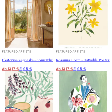
40%*
FEATURED ARTISTS
40%*
FEATURED ARTISTS
Ekaterina Zagorska - Somewhere I Want to Be Poster
Rosanna Corfe - Daffodils Poster
Ab 13,17 €
21,95 €
Ab 13,17 €
21,95 €