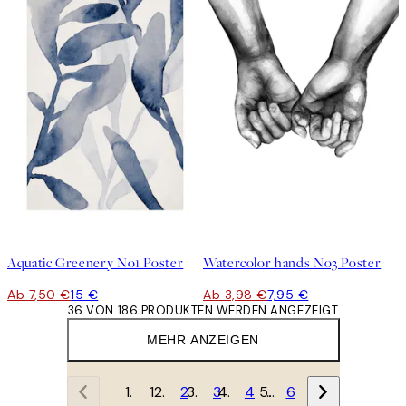
50%*
50%*
Aquatic Greenery No1 Poster
Watercolor hands No3 Poster
Ab 7,50 €
15 €
Ab 3,98 €
7,95 €
36 VON 186 PRODUKTEN WERDEN ANGEZEIGT
MEHR ANZEIGEN
1
2
3
4
…
6