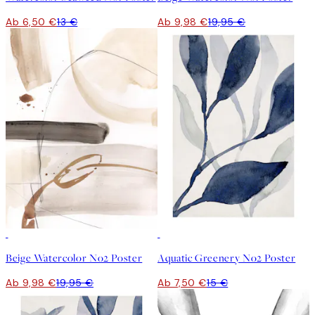
Ab 6,50 €
13 €
Ab 9,98 €
19,95 €
50%*
50%*
Beige Watercolor No2 Poster
Aquatic Greenery No2 Poster
Ab 9,98 €
19,95 €
Ab 7,50 €
15 €