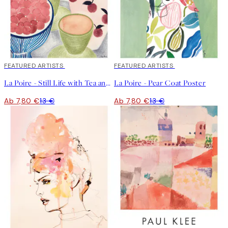
40%*
FEATURED ARTISTS
40%*
FEATURED ARTISTS
La Poire - Still Life with Tea and Grapes Poster
La Poire - Pear Coat Poster
Ab 7,80 €
13 €
Ab 7,80 €
13 €