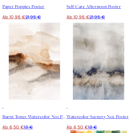
Paper Poppies Poster
Self-Care Afternoon Poster
Ab 10,98 €
21,95 €
Ab 10,98 €
21,95 €
50%*
50%*
Burnt Tones Watercolor No1 Poster
Watercolor Scenery No1 Poster
Ab 6,50 €
13 €
Ab 6,50 €
13 €