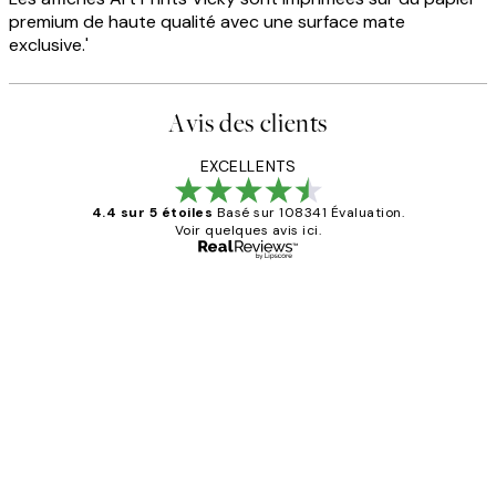
premium de haute qualité avec une surface mate
exclusive.'
Avis des clients
EXCELLENTS
4.4 sur 5 étoiles
Basé sur 108341 Évaluation.
Voir quelques avis ici.
Acheteur vérifié
Avis
des
Impression que le colis avait été
clients
ouvert.Feuille enveloppant les affiches
abîmées aux extrémités.
4 juin
Edith G