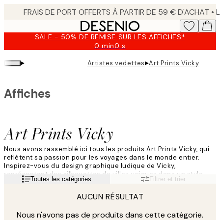
Skip
to
main
SALE - 50% DE REMISE SUR LES AFFICHES*
content.
0 min
0 s
Valable
jusqu'au
▸
▸
Artistes vedettes
Art Prints Vicky
:
2026-
08-
Affiches
09
Art Prints Vicky
Nous avons rassemblé ici tous les produits Art Prints Vicky, qui
reflètent sa passion pour les voyages dans le monde entier.
Inspirez-vous du design graphique ludique de Vicky,
représentant des silhouettes de villes uniques dans un style
Lire la suite
Toutes les catégories
Filtrer et trier
minimaliste et sophistiqué.
AUCUN RÉSULTAT
Nous n'avons pas de produits dans cette catégorie.