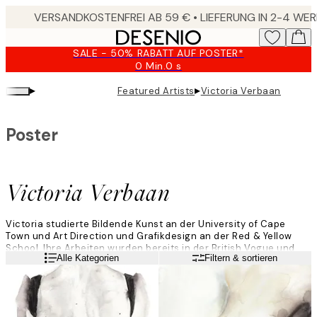
Skip
to
main
SALE - 50% RABATT AUF POSTER*
content.
0 Min.
0 s
Gültig
bis:
▸
▸
Featured Artists
Victoria Verbaan
2026-
08-
09
Poster
Victoria Verbaan
Victoria studierte Bildende Kunst an der University of Cape
Town und Art Direction und Grafikdesign an der Red & Yellow
School. Ihre Arbeiten wurden bereits in der British Vogue und
Weiterlesen
Alle Kategorien
Filtern & sortieren
The World of Interiors veröffentlicht. Sie beschreibt ihre Arbeit
als surreal, verträumt, unbändig optimistisch und
enthusiastisch.
„Malen und Illustrieren haben schon immer eine wichtige Rolle