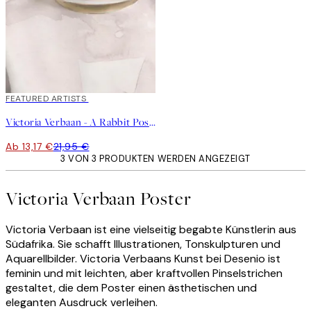
40%*
FEATURED ARTISTS
Victoria Verbaan - A Rabbit Poster
Ab 13,17 €
21,95 €
3 VON 3 PRODUKTEN WERDEN ANGEZEIGT
Victoria Verbaan Poster
Victoria Verbaan ist eine vielseitig begabte Künstlerin aus
Südafrika. Sie schafft Illustrationen, Tonskulpturen und
Aquarellbilder. Victoria Verbaans Kunst bei Desenio ist
feminin und mit leichten, aber kraftvollen Pinselstrichen
gestaltet, die dem Poster einen ästhetischen und
eleganten Ausdruck verleihen.