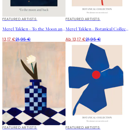
40%*
FEATURED ARTISTS
40%*
FEATURED ARTISTS
Merel Takken - To the Moon and Back Poster
Merel Takken - Botanical Collection No1 Poster
13,17 €
21,95 €
Ab 13,17 €
21,95 €
40%*
FEATURED ARTISTS
40%*
FEATURED ARTISTS