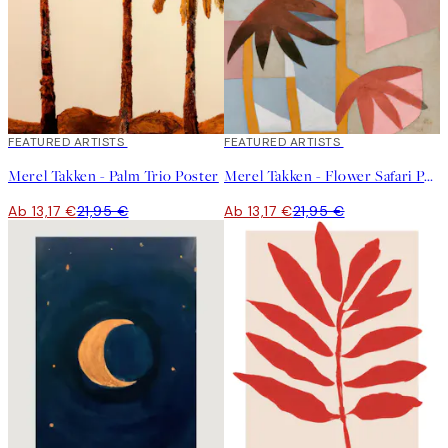
40%*
FEATURED ARTISTS
40%*
FEATURED ARTISTS
Merel Takken - Palm Trio Poster
Merel Takken - Flower Safari Poster
Ab 13,17 €
21,95 €
Ab 13,17 €
21,95 €