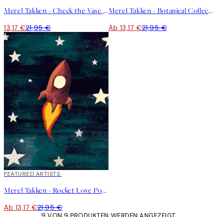
Merel Takken - Check the Vase Poster
Merel Takken - Botanical Collection No2 Poster
13,17 €
21,95 €
Ab 13,17 €
21,95 €
40%*
FEATURED ARTISTS
Merel Takken - Rocket Love Poster
Ab 13,17 €
21,95 €
9 VON 9 PRODUKTEN WERDEN ANGEZEIGT