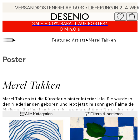
Skip
to
main
SALE - 50% RABATT AUF POSTER*
content.
0 Min.
0 s
Gültig
bis:
▸
▸
Featured Artists
Merel Takken
2026-
08-
09
Poster
Merel Takken
Merel Takken ist die Künstlerin hinter Interior Isla. Sie wurde in
den Niederlanden geboren und lebt jetzt im sonnigen Palma de
Mallorca. Sie lässt sich von der wunderschönen Natur der Insel,
Weiterlesen
Alle Kategorien
Filtern & sortieren
auf der sie lebt, inspirieren.