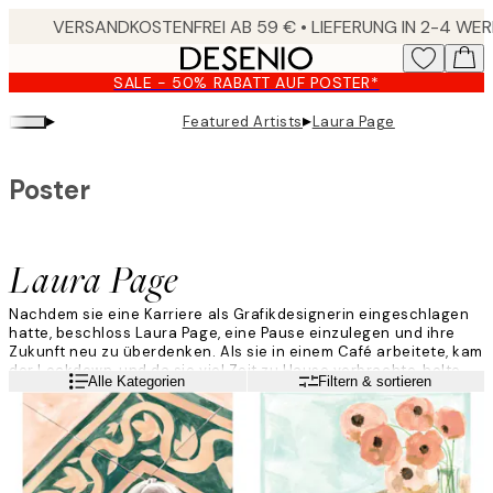
Skip
to
main
SALE - 50% RABATT AUF POSTER*
content.
▸
▸
Featured Artists
Laura Page
Poster
Laura Page
Nachdem sie eine Karriere als Grafikdesignerin eingeschlagen
hatte, beschloss Laura Page, eine Pause einzulegen und ihre
Zukunft neu zu überdenken. Als sie in einem Café arbeitete, kam
der Lockdown, und da sie viel Zeit zu Hause verbrachte, holte
Weiterlesen
Alle Kategorien
Filtern & sortieren
Laura ihre Farben heraus und kam wieder in Kontakt mit ihrer
Kreativität.
„Ich lasse mich von meinen Träumen inspirieren, z. B. von Reisen
um die Welt in einem Wohnmobil, von schönen Orten, an denen
ich schon war oder die ich gerne besuchen möchte. Aber auch