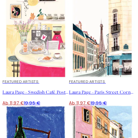
40%*
FEATURED ARTISTS
40%*
FEATURED ARTISTS
Laura Page - Swedish Café Poster
Laura Page - Paris Street Corner Poster
Ab 11,97 €
19,95 €
Ab 11,97 €
19,95 €