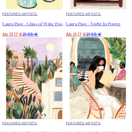
40%*
FEATURED ARTISTS
40%*
FEATURED ARTISTS
Laura Page - Glass of Wine Poster
Laura Page - Night In Poster
Ab 13,17 €
21,95 €
Ab 13,17 €
21,95 €
40%*
FEATURED ARTISTS
40%*
FEATURED ARTISTS