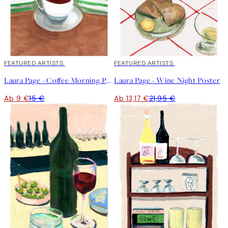
40%*
FEATURED ARTISTS
40%*
FEATURED ARTISTS
Laura Page - Coffee Morning Poster
Laura Page - Wine Night Poster
Ab 9 €
15 €
Ab 13,17 €
21,95 €