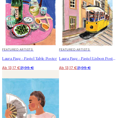
40%*
FEATURED ARTISTS
40%*
FEATURED ARTISTS
Laura Page - Pastel Table Poster
Laura Page - Pastel Lisbon Poster
Ab 13,17 €
21,95 €
Ab 13,17 €
21,95 €