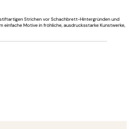
ntstiftartigen Strichen vor Schachbrett-Hintergründen und
m einfache Motive in fröhliche, ausdrucksstarke Kunstwerke,
Verifizierter Käufer
Hat alles su
28 Mai
Ulrike L