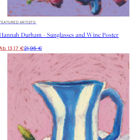
40%*
FEATURED ARTISTS
Hannah Durham - Sunglasses and Wine Poster
Ab 13,17 €
21,95 €