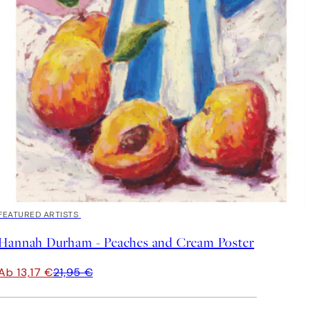
40%*
FEATURED ARTISTS
Hannah Durham - Peaches and Cream Poster
Ab 13,17 €
21,95 €