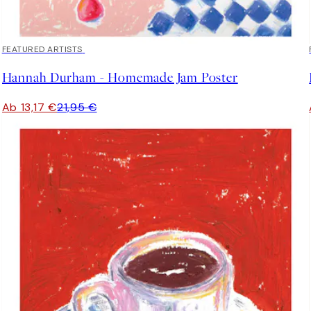
40%*
FEATURED ARTISTS
Hannah Durham - Homemade Jam Poster
Ab 13,17 €
21,95 €