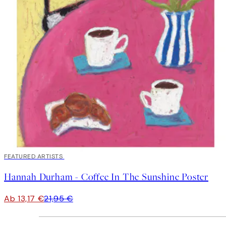
40%*
FEATURED ARTISTS
Hannah Durham - Coffee In The Sunshine Poster
Ab 13,17 €
21,95 €