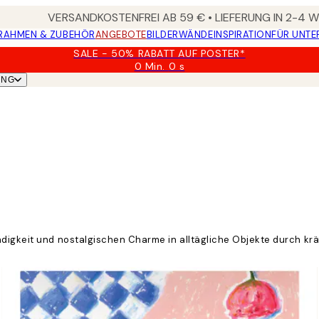
VERSANDKOSTENFREI AB 59 € • LIEFERUNG IN 2-4
RAHMEN & ZUBEHÖR
ANGEBOTE
BILDERWÄNDE
INSPIRATION
FÜR UNT
SALE - 50% RABATT AUF POSTER*
0 Min.
0 s
Gültig
UNG
bis:
2026-
08-
09
digkeit und nostalgischen Charme in alltägliche Objekte durch krä