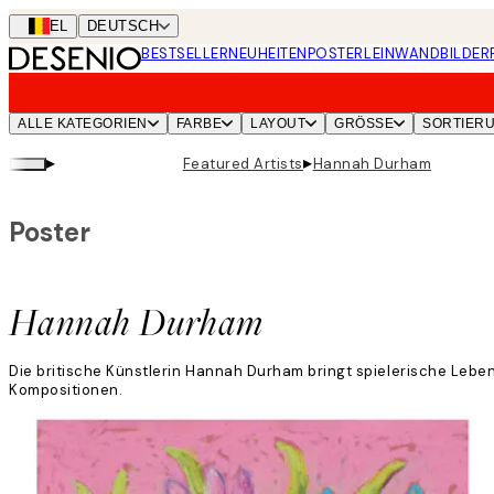
Skip
BEL
DEUTSCH
to
BESTSELLER
NEUHEITEN
POSTER
LEINWANDBILDER
main
content.
ALLE KATEGORIEN
FARBE
LAYOUT
GRÖSSE
SORTIER
▸
▸
Featured Artists
Hannah Durham
Poster
Hannah Durham
Die britische Künstlerin Hannah Durham bringt spielerische Leben
Kompositionen.