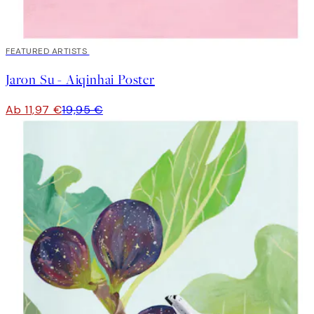
40%*
FEATURED ARTISTS
Jaron Su - Aiqinhai Poster
Ab 11,97 €
19,95 €