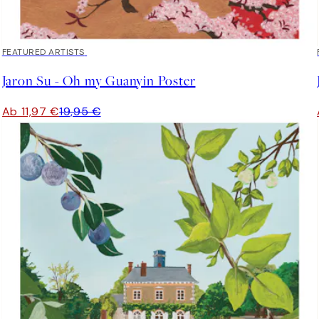
40%*
FEATURED ARTISTS
Jaron Su - Oh my Guanyin Poster
Ab 11,97 €
19,95 €