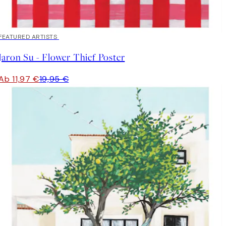
40%*
FEATURED ARTISTS
Jaron Su - Flower Thief Poster
Ab 11,97 €
19,95 €