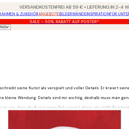
VERSANDKOSTENFREI AB 59 € • LIEFERUNG IN 2-4
RAHMEN & ZUBEHÖR
ANGEBOTE
BILDERWÄNDE
INSPIRATION
FÜR UNT
SALE - 50% RABATT AUF POSTER*
UNG
reibt seine Kunst als verspielt und voller Details. Er kreiert sei
ine kleine Wendung. Details sind mir wichtig, deshalb muss man gena
 er uns, dass die Kunst einen Teil seines Lebens darstellt. Es könn
 die ihm ein Freund erzählt hat. Jede alltägliche Begegnung kann e
se Gefühle herauszulassen. Ich möchte den Menschen Freude bereiten
n muss, um die Freude zu spüren.“