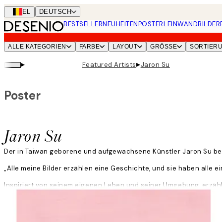
Skip
BEL
DEUTSCH
to
BESTSELLER
NEUHEITEN
POSTER
LEINWANDBILDER
main
content.
ALLE KATEGORIEN
FARBE
LAYOUT
GRÖSSE
SORTIER
▸
▸
Featured Artists
Jaron Su
Poster
Jaron Su
Der in Taiwan geborene und aufgewachsene Künstler Jaron Su besch
„Alle meine Bilder erzählen eine Geschichte, und sie haben alle e
Inspiriert von seinem eigenen Leben und seiner Umgebung, erzählt
Weiterlesen
hat, ein Ort, den er im Urlaub besucht hat; oder eine Geschichte,
„Ich empfinde Dinge sehr stark, und die Kunst ist meine Art, die
sauren Beigeschmack. Ich glaube, dass man das Saure akzeptiere