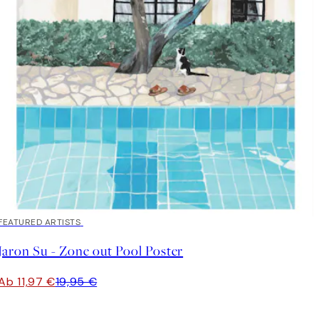
40%*
FEATURED ARTISTS
Jaron Su - Zone out Pool Poster
Ab 11,97 €
19,95 €