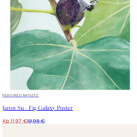
40%*
FEATURED ARTISTS
Jaron Su - Fig Galaxy Poster
Ab 11,97 €
19,95 €