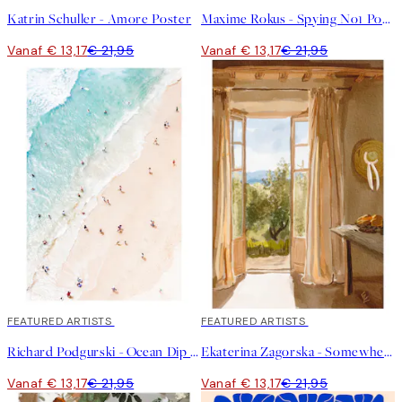
Katrin Schuller - Amore Poster
Maxime Rokus - Spying No1 Poster
Vanaf € 13,17
€ 21,95
Vanaf € 13,17
€ 21,95
40%*
FEATURED ARTISTS
40%*
FEATURED ARTISTS
Richard Podgurski - Ocean Dip Poster
Ekaterina Zagorska - Somewhere I Want to Be Poster
Vanaf € 13,17
€ 21,95
Vanaf € 13,17
€ 21,95