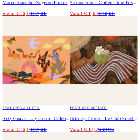
Marco Marella - Negroni Poster
Sabina Fenn - Coffee Time Poster
Vanaf € 13,17
€ 21,95
Vanaf € 11,97
€ 19,95
40%*
FEATURED ARTISTS
40%*
FEATURED ARTISTS
Arty Guava - Lay Hoon - Celebration Poster
Britney Turner - Le Club Soleil Poster
Vanaf € 13,17
€ 21,95
Vanaf € 13,17
€ 21,95