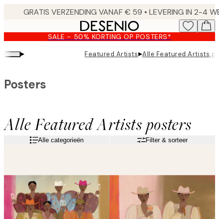
Skip
to
main
SALE - 50% KORTING OP POSTERS*
content.
▸
▸
Featured Artists
Alle Featured Artists p
Posters
Alle Featured Artists posters
Alle categorieën
Filter & sorteer