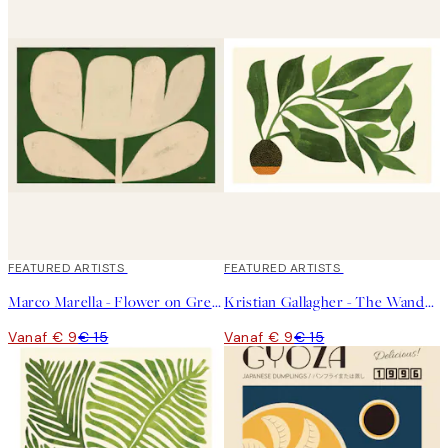
40%*
FEATURED ARTISTS
40%*
FEATURED ARTISTS
Marco Marella - Flower on Green Poster
Kristian Gallagher - The Wanderer Poster
Vanaf € 9
€ 15
Vanaf € 9
€ 15