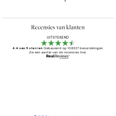
Recensies van klanten
UITSTEKEND
4.4 van 5 sterren
Gebaseerd op 108327 beoordelingen.
Zie een aantal van de recensies hier.
Geverifieerde koper
Recensies
van
Al vaker bij Desenio besteld. Altijd
klanten
tevreden. Goeie kwaliteit en snelle
levering.
25 mei
Janneke M