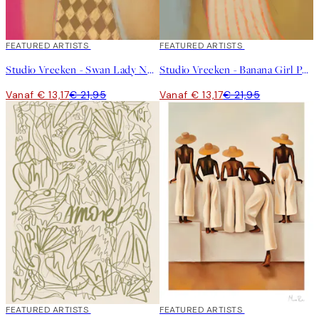
40%*
FEATURED ARTISTS
40%*
FEATURED ARTISTS
Studio Vreeken - Swan Lady No2 Poster
Studio Vreeken - Banana Girl Poster
Vanaf € 13,17
€ 21,95
Vanaf € 13,17
€ 21,95
40%*
FEATURED ARTISTS
40%*
FEATURED ARTISTS