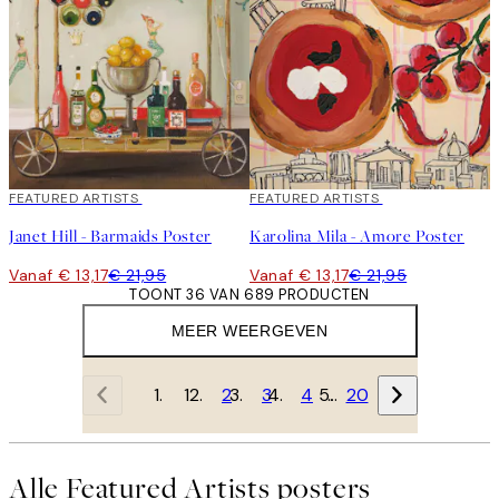
40%*
FEATURED ARTISTS
40%*
FEATURED ARTISTS
Janet Hill - Barmaids Poster
Karolina Mila - Amore Poster
Vanaf € 13,17
€ 21,95
Vanaf € 13,17
€ 21,95
TOONT 36 VAN 689 PRODUCTEN
MEER WEERGEVEN
1
2
3
4
…
20
Alle Featured Artists posters