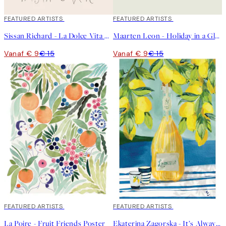
40%*
FEATURED ARTISTS
40%*
FEATURED ARTISTS
Sissan Richard - La Dolce Vita Poster
Maarten Leon - Holiday in a Glass No2 Poster
Vanaf € 9
€ 15
Vanaf € 9
€ 15
40%*
FEATURED ARTISTS
40%*
FEATURED ARTISTS
La Poire - Fruit Friends Poster
Ekaterina Zagorska - It’s Always Limoncello Time Poster