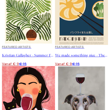
40%*
FEATURED ARTISTS
40%*
FEATURED ARTISTS
Kristian Gallagher - Summer Fern Poster
We made something nice - The Gyoza Poster
Vanaf € 9
€ 15
Vanaf € 9
€ 15