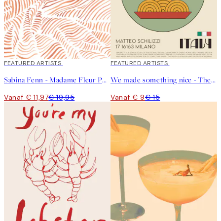
40%*
FEATURED ARTISTS
40%*
FEATURED ARTISTS
Sabina Fenn - Madame Fleur Poster
We made something nice - The Spaghetti Poster
Vanaf € 11,97
€ 19,95
Vanaf € 9
€ 15