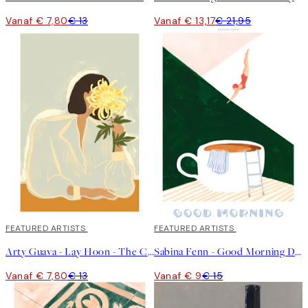
Vanaf € 7,80
€ 13
Vanaf € 13,17
€ 21,95
40%*
FEATURED ARTISTS
40%*
FEATURED ARTISTS
Arty Guava - Lay Hoon - The Chrysanthemum Poster
Sabina Fenn - Good Morning Dive Poster
Vanaf € 7,80
€ 13
Vanaf € 9
€ 15