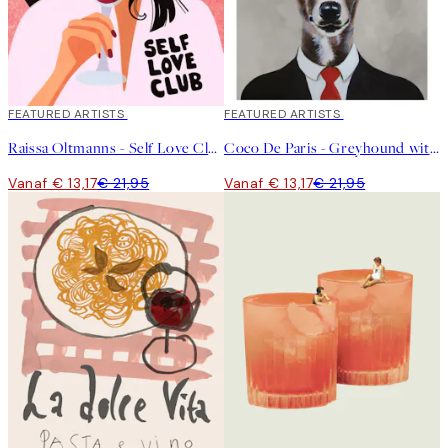
40%*
FEATURED ARTISTS
40%*
FEATURED ARTISTS
Raissa Oltmanns - Self Love Club Poster
Coco De Paris - Greyhound with Wine Glass Poster
Vanaf € 13,17
€ 21,95
Vanaf € 13,17
€ 21,95