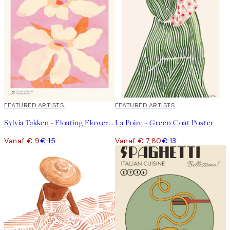
40%*
FEATURED ARTISTS
40%*
FEATURED ARTISTS
Sylvia Takken - Floating Flowers Poster
La Poire - Green Coat Poster
Vanaf € 9
€ 15
Vanaf € 7,80
€ 13