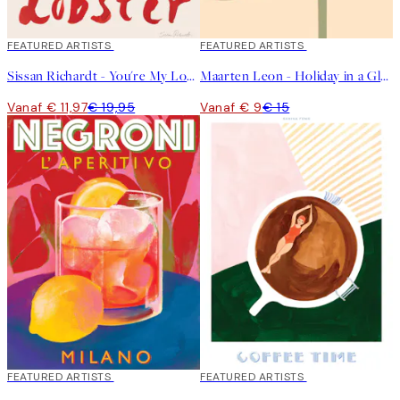
40%*
FEATURED ARTISTS
40%*
FEATURED ARTISTS
Sissan Richardt - You're My Lobster Poster
Maarten Leon - Holiday in a Glass No1 Poster
Vanaf € 11,97
€ 19,95
Vanaf € 9
€ 15
40%*
FEATURED ARTISTS
40%*
FEATURED ARTISTS