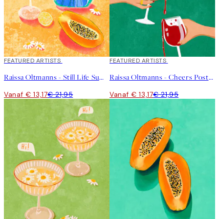
40%*
FEATURED ARTISTS
40%*
FEATURED ARTISTS
Raissa Oltmanns - Still Life Summer Vibes Poster
Raissa Oltmanns - Cheers Poster
Vanaf € 13,17
€ 21,95
Vanaf € 13,17
€ 21,95