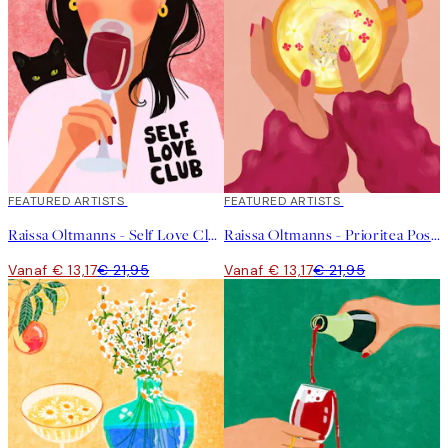
40%*
FEATURED ARTISTS
40%*
FEATURED ARTISTS
Raissa Oltmanns - Self Love Club Poster
Raissa Oltmanns - Prioritea Poster
Vanaf € 13,17
€ 21,95
Vanaf € 13,17
€ 21,95