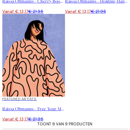
Raissa Oltmanns - Cherry Boobs Poster
Raissa Oltmanns - Holding Hands Poster
Vanaf € 13,17
€ 21,95
Vanaf € 13,17
€ 21,95
40%*
FEATURED ARTISTS
Raissa Oltmanns - Free Your Mind Poster
Vanaf € 13,17
€ 21,95
TOONT 9 VAN 9 PRODUCTEN