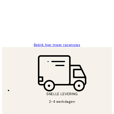
van
Al vaker bij Desenio besteld. Altijd
klanten
tevreden. Goeie kwaliteit en snelle
levering.
25 mei
Janneke M
Bekijk hier meer recensies
SNELLE LEVERING
2-4 werkdagen