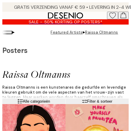
Skip
to
main
SALE - 50% KORTING OP POSTERS*
content.
▸
▸
Featured Artists
Raissa Oltmanns
Posters
Raissa Oltmanns
Raissa Oltmanns is een kunstenares die gedurfde en levendige
kleuren gebruikt om de vele aspecten van het vrouw-zijn vast
te leggen. Haar werken worden door haarzelf omschreven als
Lees meer
Alle categorieën
Filter & sorteer
het afbeelden van een mooi moment dat tegelijkertijd een
humoristisch of een kritisch perspectief biedt.