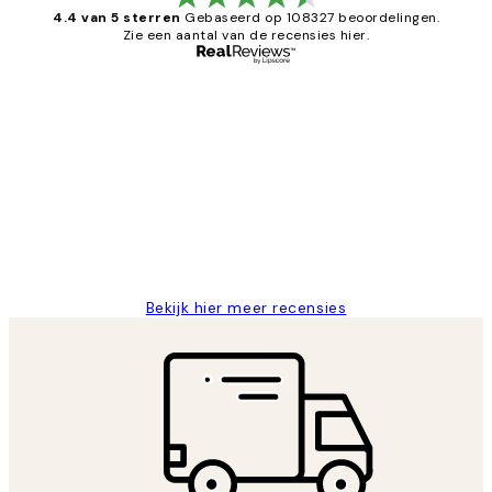
4.4 van 5 sterren
Gebaseerd op 108327 beoordelingen.
Zie een aantal van de recensies hier.
Geverifieerde koper
Recensies
van
Al vaker bij Desenio besteld. Altijd
klanten
tevreden. Goeie kwaliteit en snelle
levering.
25 mei
Janneke M
Bekijk hier meer recensies