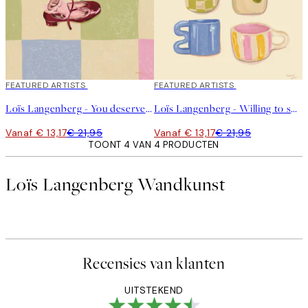
40%*
FEATURED ARTISTS
40%*
FEATURED ARTISTS
Loïs Langenberg - You deserve a little treat Poster
Loïs Langenberg - Willing to share my Coffe with you Poster
Vanaf € 13,17
€ 21,95
Vanaf € 13,17
€ 21,95
TOONT 4 VAN 4 PRODUCTEN
Loïs Langenberg Wandkunst
Recensies van klanten
UITSTEKEND