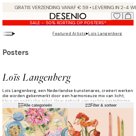
Skip
to
main
SALE - 50% KORTING OP POSTERS*
content.
▸
▸
Featured Artists
Loïs Langenberg
Posters
Loïs Langenberg
Loïs Langenberg, een Nederlandse kunstenares, creëert werken
die worden gekenmerkt door een harmonieuze mix van licht,
kleur en poëtische tekst. Haar gebruik van zachte pasteltinten
Lees meer
Alle categorieën
Filter & sorteer
en zachte penseelstreken nodigt uit tot rustige reflectie en
benadrukt de schoonheid van eenvoudige, alledaagse
momenten.