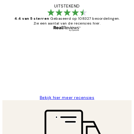
UITSTEKEND
4.4 van 5 sterren
Gebaseerd op 108327 beoordelingen.
Zie een aantal van de recensies hier.
Geverifieerde koper
Recensies
van
Al vaker bij Desenio besteld. Altijd
klanten
tevreden. Goeie kwaliteit en snelle
levering.
25 mei
Janneke M
Bekijk hier meer recensies