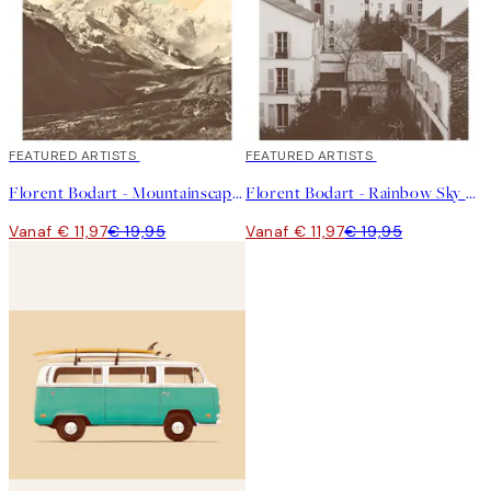
40%*
FEATURED ARTISTS
40%*
FEATURED ARTISTS
Florent Bodart - Mountainscape No1 Poster
Florent Bodart - Rainbow Sky Above Paris Poster
Vanaf € 11,97
€ 19,95
Vanaf € 11,97
€ 19,95